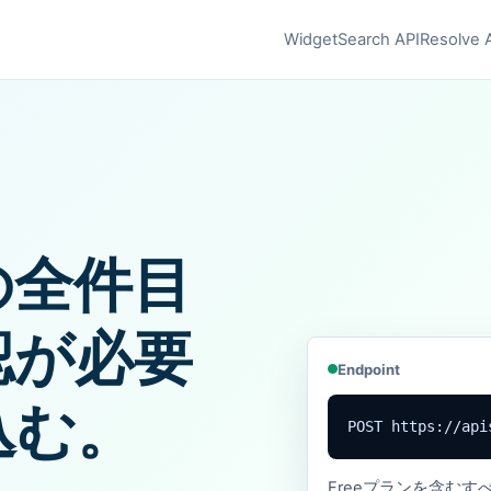
Widget
Search API
Resolve 
の全件目
認が必要
Endpoint
込む。
POST https://api
Freeプランを含む