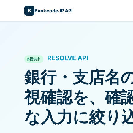
BankcodeJP API
B
RESOLVE API
β提供中
銀行・支店名
視確認を、確
な入力に絞り