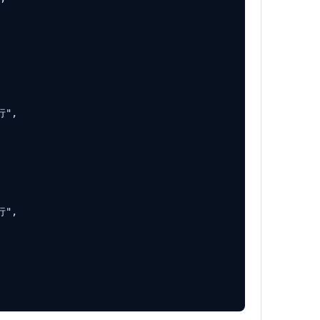
",

",
