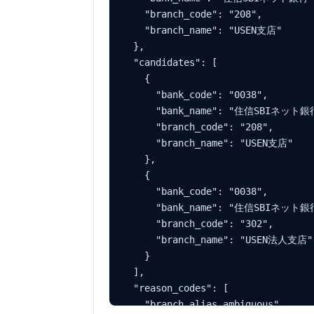
    "branch_code": "208",

    "branch_name": "USEN支店"

  },

  "candidates": [

    {

      "bank_code": "0038",

      "bank_name": "住信SBIネット銀行
      "branch_code": "208",

      "branch_name": "USEN支店"

    },

    {

      "bank_code": "0038",

      "bank_name": "住信SBIネット銀行
      "branch_code": "302",

      "branch_name": "USEN法人支店"

    }

  ],

  "reason_codes": [

    "branch_alias_ambiguous",
