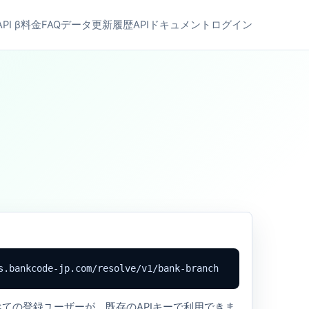
API β
料金
FAQ
データ更新履歴
APIドキュメント
ログイン
s.bankcode-jp.com/resolve/v1/bank-branch
すべての登録ユーザーが、既存のAPIキーで利用できま