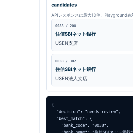
candidates
APIレスポンスは最大10件、Playgroun
0038 / 208
住信SBIネット銀行
USEN支店
0038 / 302
住信SBIネット銀行
USEN法人支店
{

  "decision": "needs_review",

  "best_match": {

    "bank_code": "0038",

    "bank_name": "住信SBIネット銀行",